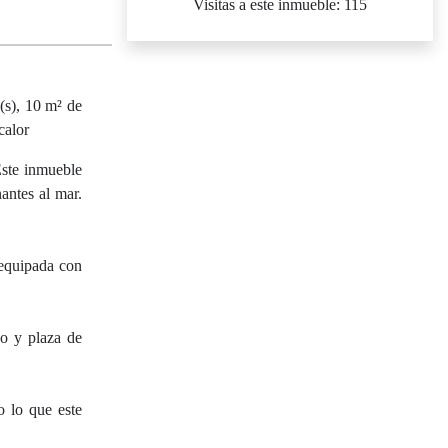
Visitas a este inmueble: 115
(s), 10 m² de
calor
Este inmueble
antes al mar.
 equipada con
do y plaza de
o lo que este