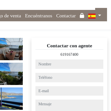
o de venta
Encuéntranos
Contactar
Contactar con agente
619167400
nombre
teléfono
e-mail
mensaje