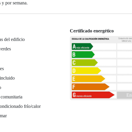
es y por semana.
Certificado energético
as del edificio
verdes
es
incluido
o
En
 comunitaria
ondicionado frío/calor
 mar