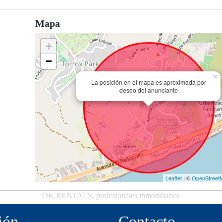
Mapa
+
−
×
La posición en el mapa es aproximada por
deseo del anunciante
Leaflet
| ©
OpenStreet
OK.RENTALS, profesionales inmobiliarios
ión
Contacto