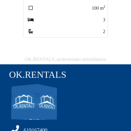
2
100
m
90
3
2
OK.RENTALS, profesionales inmobiliarios
OK.RENTALS
619167400