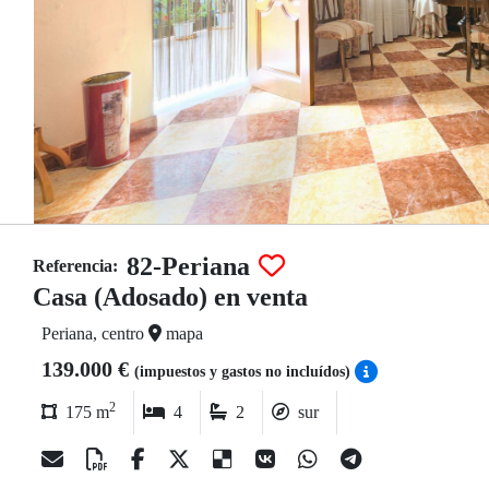
82-Periana
Referencia:
Casa (Adosado) en venta
Periana, centro
mapa
139.000 €
(impuestos y gastos no incluídos)
2
175 m
4
2
sur