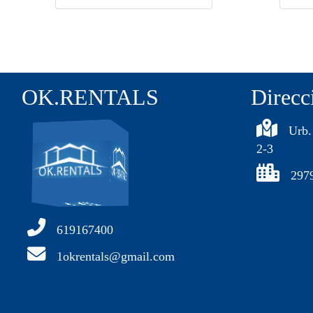
OK.RENTALS
Direcc
Urb.
2-3
297
619167400
1okrentals@gmail.com