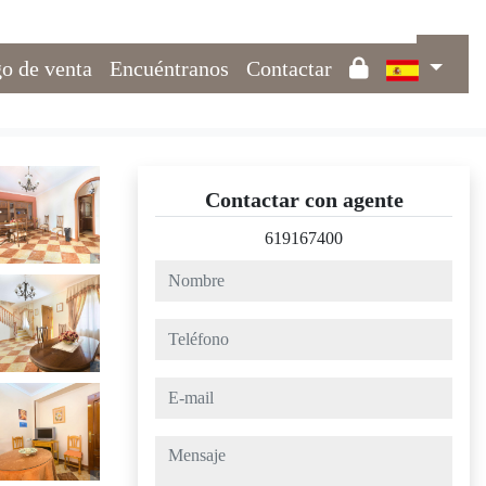
o de venta
Encuéntranos
Contactar
Contactar con agente
619167400
nombre
teléfono
e-mail
mensaje