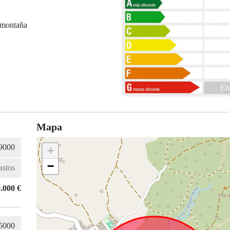
 montaña
En
Mapa
+
−
.000 €