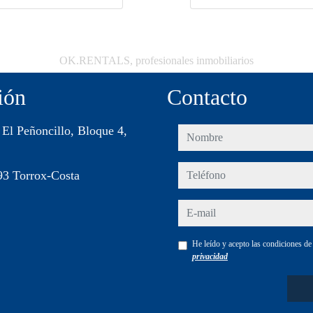
OK.RENTALS, profesionales inmobiliarios
ión
Contacto
 El Peñoncillo, Bloque 4,
nombre
teléfono
93 Torrox-Costa
e-mail
He leído y acepto las condiciones d
privacidad