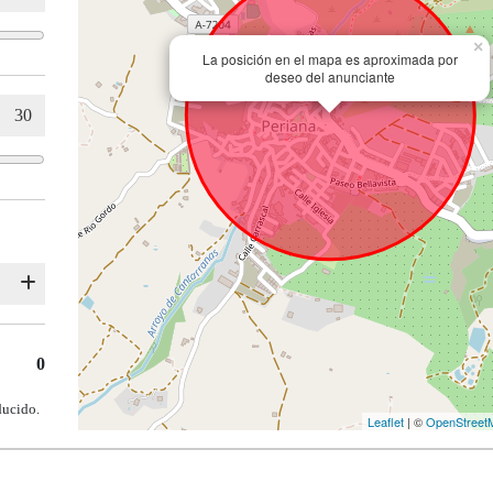
×
La posición en el mapa es aproximada por
deseo del anunciante
0
ducido.
Leaflet
| ©
OpenStreet