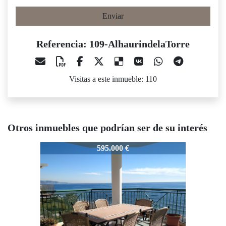
Enviar
Referencia: 109-AlhaurindelaTorre
Visitas a este inmueble: 110
Otros inmuebles que podrían ser de su interés
09-AlhaurindelaTorre
109-AlhaurindelaTorre
109-Alha
595.000 €
684.000 €