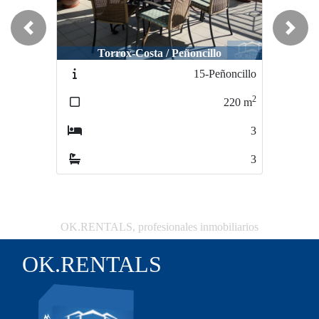
Previous
Next
Estepona / Urbanización Señorío de
Estepon
Torrox-Costa / Peñoncillo
Cortes
15-Peñoncillo
112-Señorío de Cortes
2
2
220
m
180
m
3
5
3
3
OK.RENTALS, profesionales inmobiliarios
OK.RENTALS