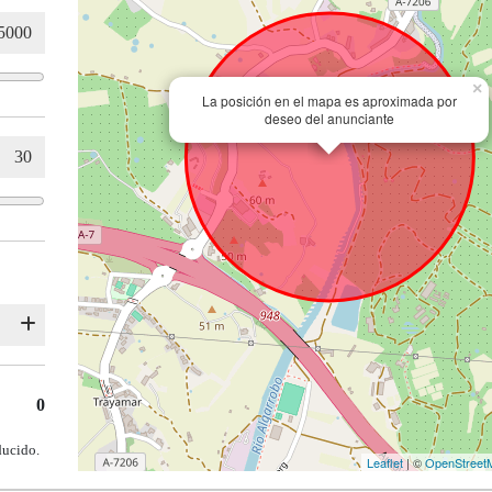
×
La posición en el mapa es aproximada por
deseo del anunciante
0
ducido.
Leaflet
| ©
OpenStreet