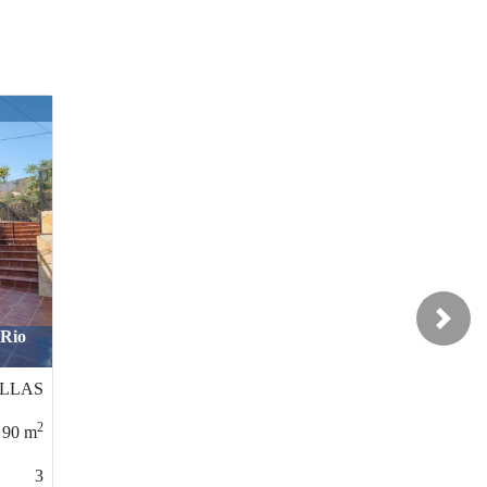
Next
o
yalonga
2
178
m
3