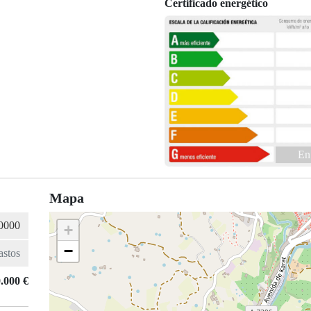
Certificado energético
En
Mapa
+
−
.000 €