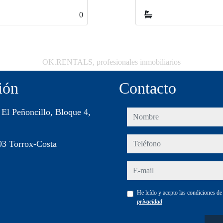
1
1
OK.RENTALS, profesionales inmobiliarios
ión
Contacto
 El Peñoncillo, Bloque 4,
nombre
teléfono
93 Torrox-Costa
e-mail
He leído y acepto las condiciones d
privacidad