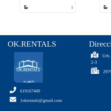
0
0
OK.RENTALS
Direcc
Urb.
2-3
297
619167400
1okrentals@gmail.com