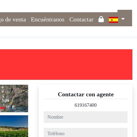
o de venta
Encuéntranos
Contactar
Contactar con agente
619167400
nombre
teléfono