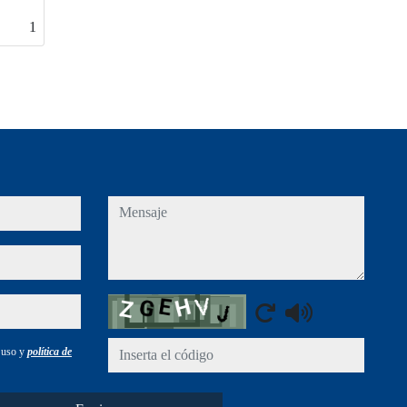
1
mensaje
Captcha
e uso y
política de