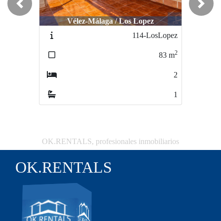
Previous
Next
Vélez-Málaga / Los Lopez
Benamocarra / centro
114-LosLopez
59-Benamocarra
2
2
83
m
153
m
2
5
1
2
OK.RENTALS, profesionales inmobiliarios
OK.RENTALS