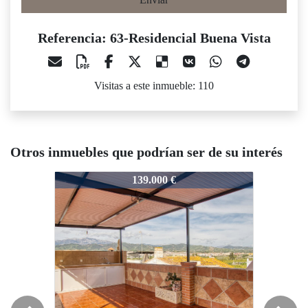
Referencia: 63-Residencial Buena Vista
Visitas a este inmueble: 110
Otros inmuebles que podrían ser de su interés
3-Residencial Buena Vista
63-Residencial Buena Vista
63-Resid
139.000 €
145.000 €