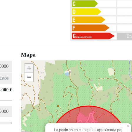
En
Mapa
+
−
.000 €
×
La posición en el mapa es aproximada por