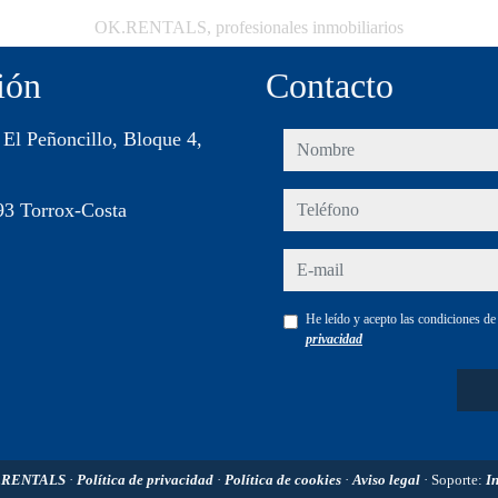
OK.RENTALS, profesionales inmobiliarios
ión
Contacto
 El Peñoncillo, Bloque 4,
nombre
teléfono
93 Torrox-Costa
e-mail
He leído y acepto las condiciones d
privacidad
.RENTALS
·
Política de privacidad
·
Política de cookies
·
Aviso legal
· Soporte:
I