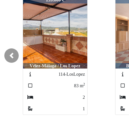
Previous
Torr
Benamocarra / centro
59-Benamocarra
2
153
m
5
2