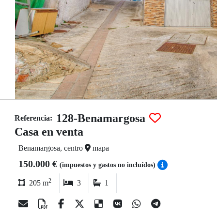
128-Benamargosa
Referencia:
Casa en venta
Benamargosa, centro
mapa
150.000 €
(impuestos y gastos no incluídos)
2
205 m
3
1