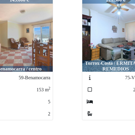
ox-Costa / ERMITA LOS
REMEDIOS
Periana / centro
75-VELEZ
82-P
2
206
m
4
2