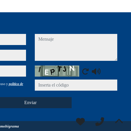
mensaje
Captcha
e uso y
política de
Enviar
nmobigrama