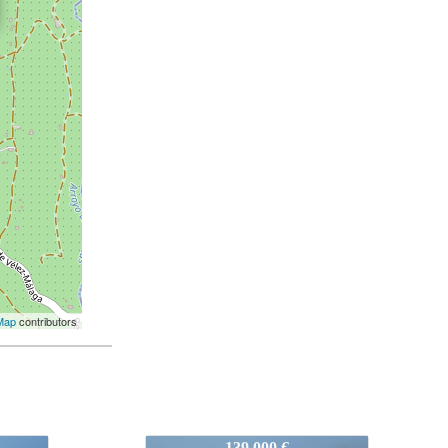
Map
contributors
128-Benamargosa
175.000 €