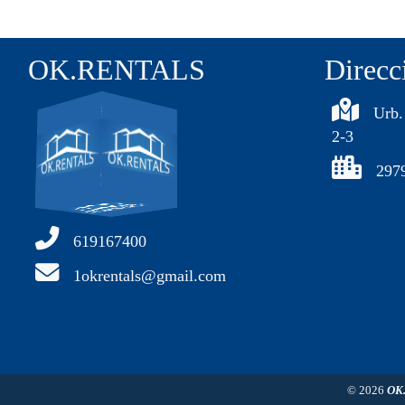
OK.RENTALS
Direcc
Urb.
2-3
297
619167400
1okrentals@gmail.com
© 2026
OK