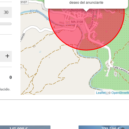
deseo del anunciante
0
ducido.
Leaflet
| ©
OpenStreet
Benamargosa
128-Benamargosa
221.500 €
139.000 €