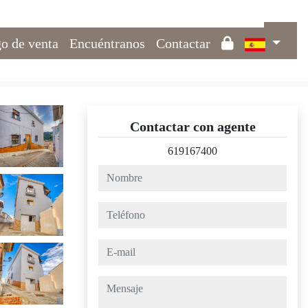
o de venta
Encuéntranos
Contactar
Contactar con agente
619167400
nombre
teléfono
e-mail
mensaje