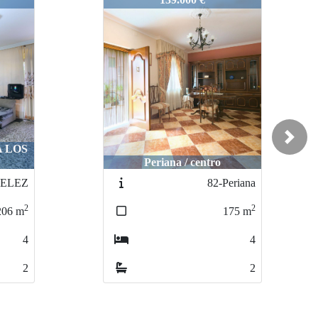
Next
Rincón de la Victoria / Torre de
Benagalbón
eriana
116-Albatros
2
2
175
m
39
m
4
0
2
1